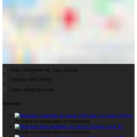
Avda. Aeropuerto 46, Vigo, España
Teléfono: 986278699
Email:
info@cgrsl.com
Novedades
Latiguillo de gasoil 1500 mm -1/4 codo-3/8 loco
Accede a tu cuenta para ver los precios
Intercambiador de placas Alfamax Serie XS
Accede a tu cuenta para ver los precios