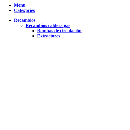
Menu
Categories
Recambios
Recambios caldera gas
Bombas de circulación
Extractores
Flujostatos
Intercambiadores de placas
Manómetros
Membranas
Presostatos de agua
Presostatos diferenciales
Purgadores
Sensores de presión
Sondas
Termohidrómetros
Termómetros
Termopares
Termostatos caldera
Válvulas de seguridad
Válvulas hidráulicas
Vasos de expansión
Válvulas de gas
Recambios caldera gasoil