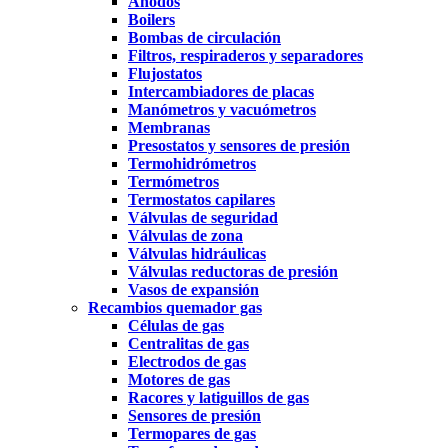
Ánodos
Boilers
Bombas de circulación
Filtros, respiraderos y separadores
Flujostatos
Intercambiadores de placas
Manómetros y vacuómetros
Membranas
Presostatos y sensores de presión
Termohidrómetros
Termómetros
Termostatos capilares
Válvulas de seguridad
Válvulas de zona
Válvulas hidráulicas
Válvulas reductoras de presión
Vasos de expansión
Recambios quemador gas
Células de gas
Centralitas de gas
Electrodos de gas
Motores de gas
Racores y latiguillos de gas
Sensores de presión
Termopares de gas