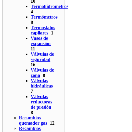
10
Termohidrómetros
4
Termómetros
8
Termostatos
capilares
1
Vasos de
expansión
11
Válvulas de
seguridad
16
Válvulas de
zona
8
Válvulas
hidráulicas
7
Válvulas
reductoras
de presión
8
Recambios
quemador gas
12
Recambios