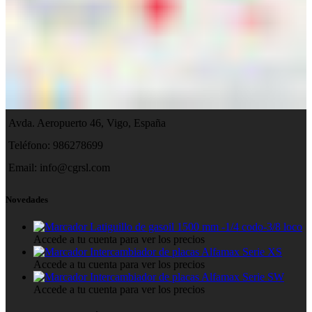
Avda. Aeropuerto 46, Vigo, España
Teléfono: 986278699
Email:
info@cgrsl.com
Novedades
Latiguillo de gasoil 1500 mm -1/4 codo-3/8 loco
Accede a tu cuenta para ver los precios
Intercambiador de placas Alfamax Serie XS
Accede a tu cuenta para ver los precios
Intercambiador de placas Alfamax Serie SW
Accede a tu cuenta para ver los precios