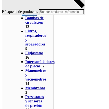
Aislamientos
0
Ánodos
7
Búsqueda de productos
Boilers
8
Bombas de
circulación
12
Filtros,
respiraderos
y
separadores
9
Flujostatos
16
Intercambiadores
de placas
2
Manómetros
y
vacuómetros
14
Membranas
3
Presostatos
y sensores
de presión