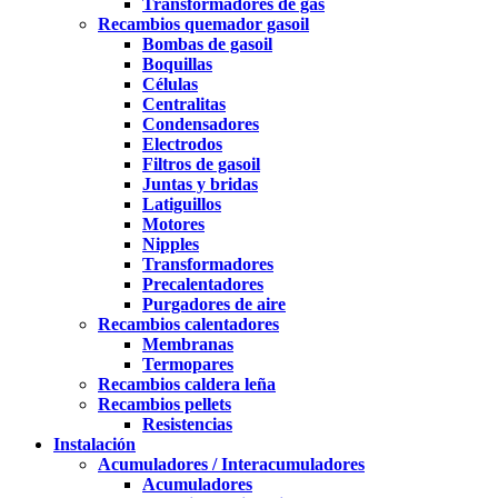
Transformadores de gas
Recambios quemador gasoil
Bombas de gasoil
Boquillas
Células
Centralitas
Condensadores
Electrodos
Filtros de gasoil
Juntas y bridas
Latiguillos
Motores
Nipples
Transformadores
Precalentadores
Purgadores de aire
Recambios calentadores
Membranas
Termopares
Recambios caldera leña
Recambios pellets
Resistencias
Instalación
Acumuladores / Interacumuladores
Acumuladores