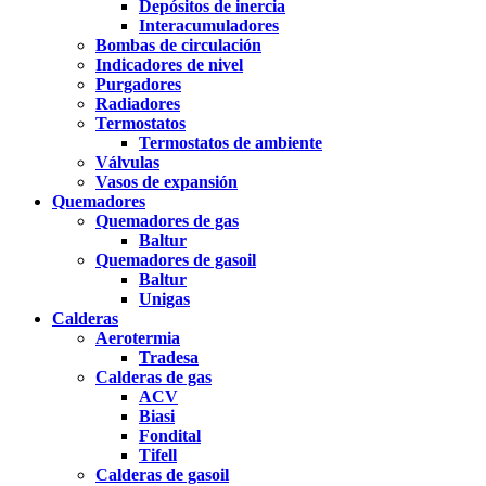
Depósitos de inercia
Interacumuladores
Bombas de circulación
Indicadores de nivel
Purgadores
Radiadores
Termostatos
Termostatos de ambiente
Válvulas
Vasos de expansión
Quemadores
Quemadores de gas
Baltur
Quemadores de gasoil
Baltur
Unigas
Calderas
Aerotermia
Tradesa
Calderas de gas
ACV
Biasi
Fondital
Tifell
Calderas de gasoil