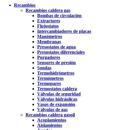
Recambios
Recambios caldera gas
Bombas de circulación
Extractores
Flujostatos
Intercambiadores de placas
Manómetros
Membranas
Presostatos de agua
Presostatos diferenciales
Purgadores
Sensores de presión
Sondas
Termohidrómetros
Termómetros
Termopares
Termostatos caldera
Válvulas de seguridad
Válvulas hidráulicas
Vasos de expansión
Válvulas de gas
Recambios caldera gasoil
Acoplamientos
Aislamientos