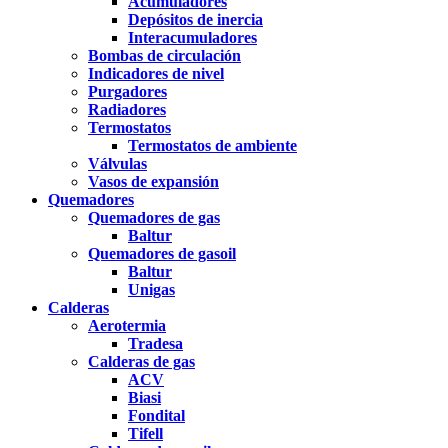
Acumuladores
Depósitos de inercia
Interacumuladores
Bombas de circulación
Indicadores de nivel
Purgadores
Radiadores
Termostatos
Termostatos de ambiente
Válvulas
Vasos de expansión
Quemadores
Quemadores de gas
Baltur
Quemadores de gasoil
Baltur
Unigas
Calderas
Aerotermia
Tradesa
Calderas de gas
ACV
Biasi
Fondital
Tifell