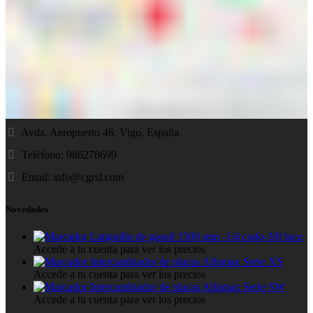
Avda. Aeropuerto 46, Vigo, España
Teléfono: 986278699
Email:
info@cgrsl.com
Novedades
Latiguillo de gasoil 1500 mm -1/4 codo-3/8 loco
Accede a tu cuenta para ver los precios
Intercambiador de placas Alfamax Serie XS
Accede a tu cuenta para ver los precios
Intercambiador de placas Alfamax Serie SW
Accede a tu cuenta para ver los precios