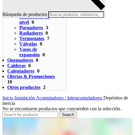
0
Bombas de
circulación
0
Búsqueda de productos
Indicadores de
nivel
0
Purgadores
3
Radiadores
0
Termostatos
7
Válvulas
0
Vasos de
expansión
0
Quemadores
0
Calderas
0
Calentadores
0
Ofertas & Promociones
10
Otros productos
2
Inicio
Instalación
Acumuladores / Interacumuladores
Depósitos de
inercia
No se encontraron productos que concuerden con la selección.
Search