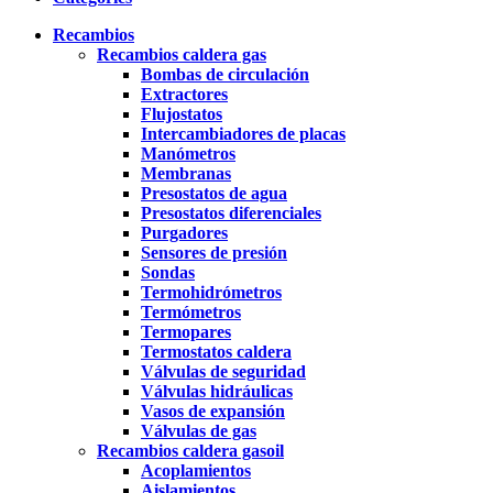
Recambios
Recambios caldera gas
Bombas de circulación
Extractores
Flujostatos
Intercambiadores de placas
Manómetros
Membranas
Presostatos de agua
Presostatos diferenciales
Purgadores
Sensores de presión
Sondas
Termohidrómetros
Termómetros
Termopares
Termostatos caldera
Válvulas de seguridad
Válvulas hidráulicas
Vasos de expansión
Válvulas de gas
Recambios caldera gasoil
Acoplamientos
Aislamientos