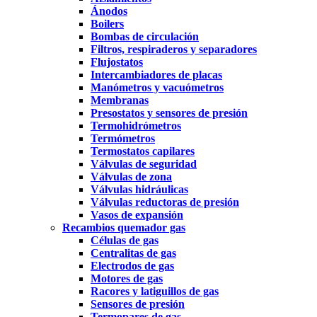
Ánodos
Boilers
Bombas de circulación
Filtros, respiraderos y separadores
Flujostatos
Intercambiadores de placas
Manómetros y vacuómetros
Membranas
Presostatos y sensores de presión
Termohidrómetros
Termómetros
Termostatos capilares
Válvulas de seguridad
Válvulas de zona
Válvulas hidráulicas
Válvulas reductoras de presión
Vasos de expansión
Recambios quemador gas
Células de gas
Centralitas de gas
Electrodos de gas
Motores de gas
Racores y latiguillos de gas
Sensores de presión
Termopares de gas