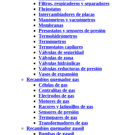
Filtros, respiraderos y separadores
Flujostatos
Intercambiadores de placas
Manómetros y vacuómetros
Membranas
Presostatos y sensores de presión
Termohidrómetros
Termómetros
Termostatos capilares
Válvulas de seguridad
Válvulas de zona
Válvulas hidráulicas
Válvulas reductoras de presión
Vasos de expansión
Recambios quemador gas
Células de gas
Centralitas de gas
Electrodos de gas
Motores de gas
Racores y latiguillos de gas
Sensores de presión
Termopares de gas
Transformadores de gas
Recambios quemador gasoil
Bombas de gasoil