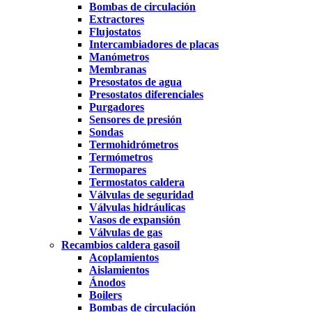
Bombas de circulación
Extractores
Flujostatos
Intercambiadores de placas
Manómetros
Membranas
Presostatos de agua
Presostatos diferenciales
Purgadores
Sensores de presión
Sondas
Termohidrómetros
Termómetros
Termopares
Termostatos caldera
Válvulas de seguridad
Válvulas hidráulicas
Vasos de expansión
Válvulas de gas
Recambios caldera gasoil
Acoplamientos
Aislamientos
Ánodos
Boilers
Bombas de circulación