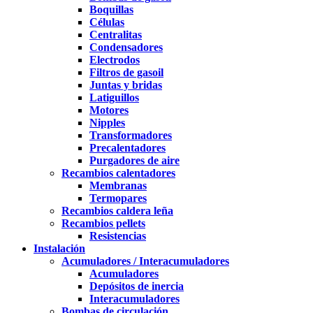
Boquillas
Células
Centralitas
Condensadores
Electrodos
Filtros de gasoil
Juntas y bridas
Latiguillos
Motores
Nipples
Transformadores
Precalentadores
Purgadores de aire
Recambios calentadores
Membranas
Termopares
Recambios caldera leña
Recambios pellets
Resistencias
Instalación
Acumuladores / Interacumuladores
Acumuladores
Depósitos de inercia
Interacumuladores
Bombas de circulación