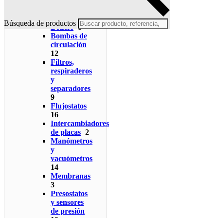
Aislamientos
0
Ánodos
7
Búsqueda de productos
Boilers
8
Bombas de
circulación
12
Filtros,
respiraderos
y
separadores
9
Flujostatos
16
Intercambiadores
de placas
2
Manómetros
y
vacuómetros
14
Membranas
3
Presostatos
y sensores
de presión