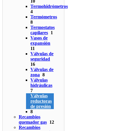
10
Termohidrómetros
4
Termómetros
8
Termostatos
capilares
1
Vasos de
expansión
11
Válvulas de
seguridad
16
Válvulas de
zona
8
Válvulas
hidráulicas
7
Válvulas
reductoras
de presión
8
Recambios
quemador gas
12
Recambios