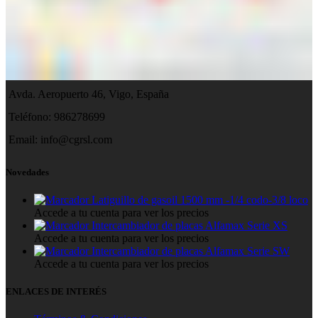
Avda. Aeropuerto 46, Vigo, España
Teléfono: 986278699
Email:
info@cgrsl.com
Novedades
Latiguillo de gasoil 1500 mm -1/4 codo-3/8 loco
Accede a tu cuenta para ver los precios
Intercambiador de placas Alfamax Serie XS
Accede a tu cuenta para ver los precios
Intercambiador de placas Alfamax Serie SW
Accede a tu cuenta para ver los precios
ENLACES DE INTERÉS