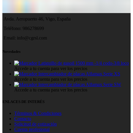
Avda. Aeropuerto 46, Vigo, España
Teléfono: 986278699
Email:
info@cgrsl.com
Novedades
Latiguillo de gasoil 1500 mm -1/4 codo-3/8 loco
Accede a tu cuenta para ver los precios
Intercambiador de placas Alfamax Serie XS
Accede a tu cuenta para ver los precios
Intercambiador de placas Alfamax Serie SW
Accede a tu cuenta para ver los precios
ENLACES DE INTERÉS
Términos & Condiciones
Contacto
Solicitud de cotización
Cuenta profesional