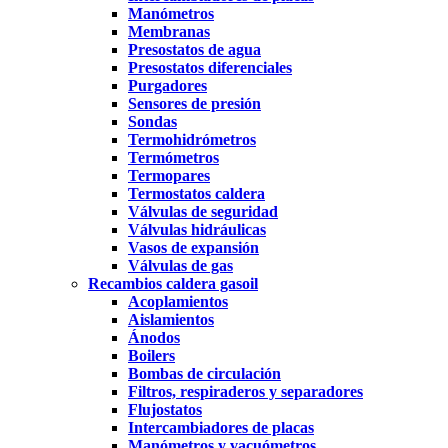
Manómetros
Membranas
Presostatos de agua
Presostatos diferenciales
Purgadores
Sensores de presión
Sondas
Termohidrómetros
Termómetros
Termopares
Termostatos caldera
Válvulas de seguridad
Válvulas hidráulicas
Vasos de expansión
Válvulas de gas
Recambios caldera gasoil
Acoplamientos
Aislamientos
Ánodos
Boilers
Bombas de circulación
Filtros, respiraderos y separadores
Flujostatos
Intercambiadores de placas
Manómetros y vacuómetros