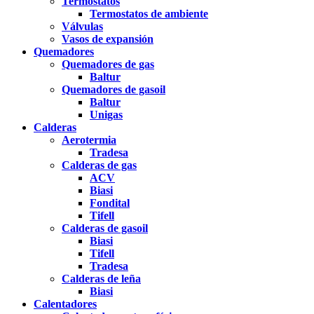
Termostatos
Termostatos de ambiente
Válvulas
Vasos de expansión
Quemadores
Quemadores de gas
Baltur
Quemadores de gasoil
Baltur
Unigas
Calderas
Aerotermia
Tradesa
Calderas de gas
ACV
Biasi
Fondital
Tifell
Calderas de gasoil
Biasi
Tifell
Tradesa
Calderas de leña
Biasi
Calentadores