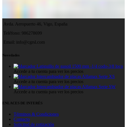
Avda. Aeropuerto 46, Vigo, España
Teléfono: 986278699
Email:
info@cgrsl.com
Novedades
Latiguillo de gasoil 1500 mm -1/4 codo-3/8 loco
Accede a tu cuenta para ver los precios
Intercambiador de placas Alfamax Serie XS
Accede a tu cuenta para ver los precios
Intercambiador de placas Alfamax Serie SW
Accede a tu cuenta para ver los precios
ENLACES DE INTERÉS
Términos & Condiciones
Contacto
Solicitud de cotización