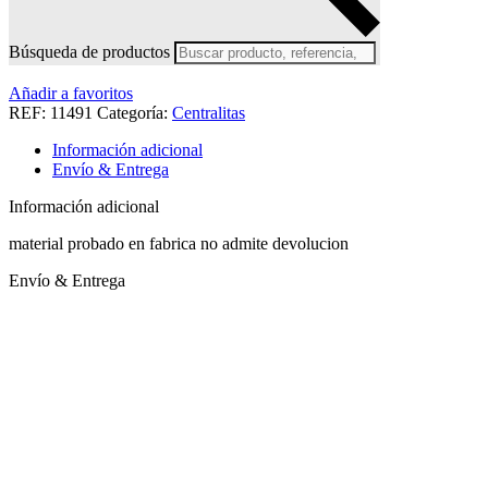
admite devolucion
Búsqueda de productos
Accede a tu cuenta para ver los precios
Añadir a favoritos
REF:
11491
Categoría:
Centralitas
Información adicional
Envío & Entrega
Información adicional
material probado en fabrica no admite devolucion
Envío & Entrega