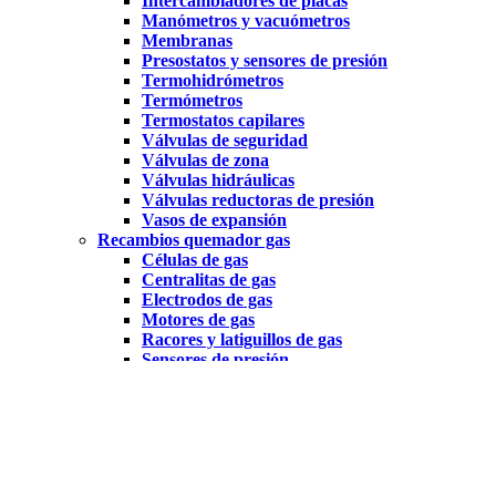
Intercambiadores de placas
Manómetros y vacuómetros
Membranas
Presostatos y sensores de presión
Termohidrómetros
Termómetros
Termostatos capilares
Válvulas de seguridad
Válvulas de zona
Válvulas hidráulicas
Válvulas reductoras de presión
Vasos de expansión
Recambios quemador gas
Células de gas
Centralitas de gas
Electrodos de gas
Motores de gas
Racores y latiguillos de gas
Sensores de presión
Termopares de gas
Transformadores de gas
Recambios quemador gasoil
Bombas de gasoil
Boquillas
Células