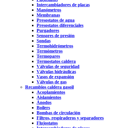
Intercambiadores de placas
Manómetros
Membranas
Presostatos de agua
Presostatos diferenciales
Purgadores
Sensores de presión
Sondas
Termohidrómetros
Termómetros
Termopares
Termostatos caldera
Válvulas de seguridad
Válvulas hidráulicas
Vasos de expansión
Válvulas de gas
Recambios caldera gasoil
Acoplamientos
Aislamientos
Ánodos
Boilers
Bombas de circulación
Filtros, respiraderos y separadores
Flujostatos