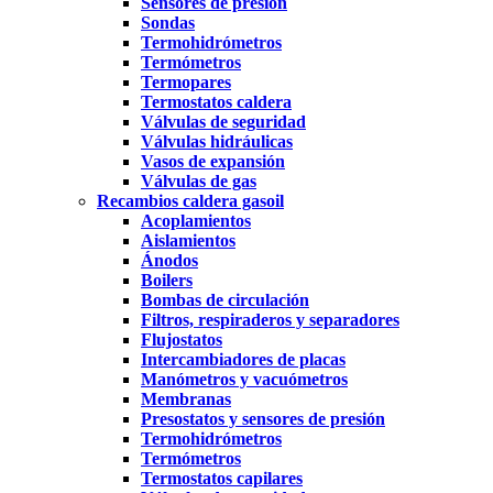
Sensores de presión
Sondas
Termohidrómetros
Termómetros
Termopares
Termostatos caldera
Válvulas de seguridad
Válvulas hidráulicas
Vasos de expansión
Válvulas de gas
Recambios caldera gasoil
Acoplamientos
Aislamientos
Ánodos
Boilers
Bombas de circulación
Filtros, respiraderos y separadores
Flujostatos
Intercambiadores de placas
Manómetros y vacuómetros
Membranas
Presostatos y sensores de presión
Termohidrómetros
Termómetros
Termostatos capilares