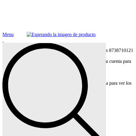
Menu
Click to enlarge
Inicio
Otros productos
Cuerpo agua calentador Junkers 8738710121
Termopar universal cabeza lisa M9 Lg.900
Accede a tu cuenta para
ver los precios
Back to products
Manómetro seco s/inferior 0-10 bar.
Accede a tu cuenta para ver los
precios
Cuerpo agua calentador
Junkers 8738710121
Accede a tu cuenta para ver los precios