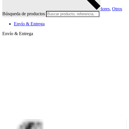
Añadir a favoritos
REF:
10577
Categorías:
Otros recambios para calentadores
,
Otros
Búsqueda de productos
productos
Envío & Entrega
Envío & Entrega