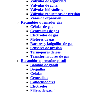
Válvulas de seguridad
Válvulas de zona
Válvulas hidráulicas
Válvulas reductoras de presión
Vasos de expansión
Recambios quemador gas
Células de gas
Centralitas de gas
Electrodos de gas
Motores de gas
Racores y latiguillos de gas
Sensores de presión
Termopares de gas
Transformadores de gas
Recambios quemador gasoil
Bombas de gasoil
Boquillas
Células
Centralitas
Condensadores
Electrodos
Filtros de gasoil
Juntas y bridas
Latiguillos
Motores