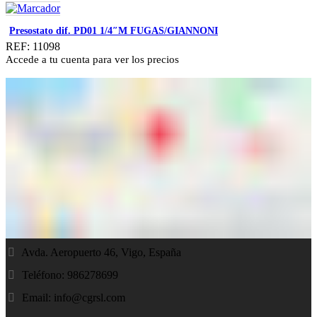
Presostato dif. PD01 1/4″M FUGAS/GIANNONI
REF: 11098
Accede a tu cuenta para ver los precios
Avda. Aeropuerto 46, Vigo, España
Teléfono: 986278699
Email:
info@cgrsl.com