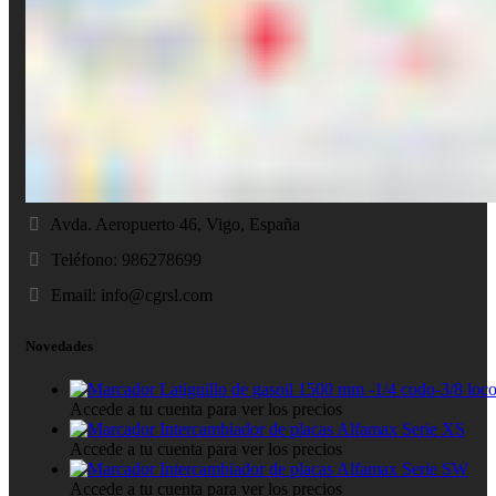
Avda. Aeropuerto 46, Vigo, España
Teléfono: 986278699
Email:
info@cgrsl.com
Novedades
Latiguillo de gasoil 1500 mm -1/4 codo-3/8 loc
Accede a tu cuenta para ver los precios
Intercambiador de placas Alfamax Serie XS
Accede a tu cuenta para ver los precios
Intercambiador de placas Alfamax Serie SW
Accede a tu cuenta para ver los precios