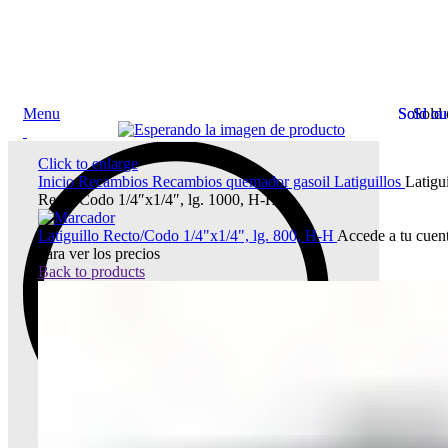
Menu
Sold ou
Sold ou
Sold 
Click to enlarge
Inicio
Recambios
Recambios quemador gasoil
Latiguillos
Latigui
Recto/Codo 1/4″x1/4″, lg. 1000, H-H
Latiguillo Recto/Codo 1/4"x1/4", lg. 800, H-H
Accede a tu cuen
para ver los precios
Back to products