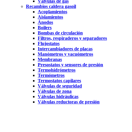
Válvulas de gas
Recambios caldera gasoil
Acoplamientos
Aislamientos
Ánodos
Boilers
Bombas de circulación
Filtros, respiraderos y separadores
Flujostatos
Intercambiadores de placas
Manómetros y vacuómetros
Membranas
Presostatos y sensores de presión
Termohidrómetros
Termómetros
Termostatos capilares
Válvulas de seguridad
Válvulas de zona
Válvulas hidráulicas
Válvulas reductoras de presión
Vasos de expansión
Recambios quemador gas
Células de gas
Centralitas de gas
Electrodos de gas