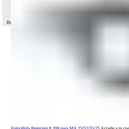
Búsqueda de productos
Fotocélula Petercem 8 209 para MA 23/52/55/25
Accede a tu cu