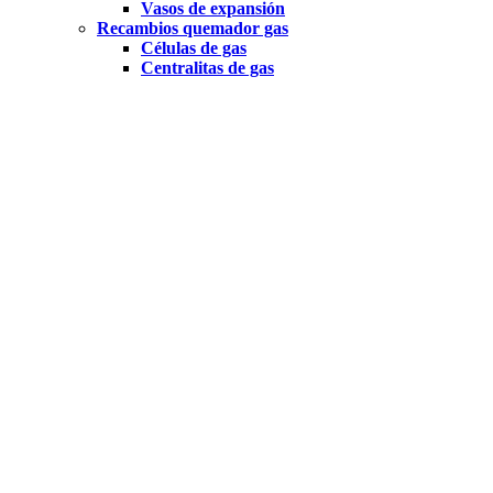
Vasos de expansión
Recambios quemador gas
Células de gas
Centralitas de gas
Electrodos de gas
Motores de gas
Racores y latiguillos de gas
Sensores de presión
Termopares de gas
Transformadores de gas
Recambios quemador gasoil
Bombas de gasoil
Boquillas
Células
Centralitas
Condensadores
Electrodos
Filtros de gasoil
Juntas y bridas
Latiguillos
Motores
Nipples
Transformadores
Precalentadores
Purgadores de aire