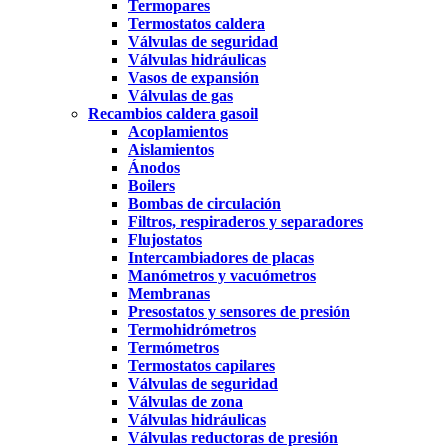
Termopares
Termostatos caldera
Válvulas de seguridad
Válvulas hidráulicas
Vasos de expansión
Válvulas de gas
Recambios caldera gasoil
Acoplamientos
Aislamientos
Ánodos
Boilers
Bombas de circulación
Filtros, respiraderos y separadores
Flujostatos
Intercambiadores de placas
Manómetros y vacuómetros
Membranas
Presostatos y sensores de presión
Termohidrómetros
Termómetros
Termostatos capilares
Válvulas de seguridad
Válvulas de zona
Válvulas hidráulicas
Válvulas reductoras de presión