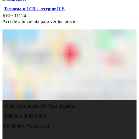
Termostato LCD + receptor R.F.
REF: 11124
Accede a tu cuenta para ver los precios
Avda. Aeropuerto 46, Vigo, España
Teléfono: 986278699
Email:
info@cgrsl.com